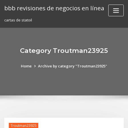
Skip
bbb revisiones de negocios en línea
to
content
cartas de statoil
Category Troutman23925
Home
Archive by category "Troutman23925"
Troutman23925